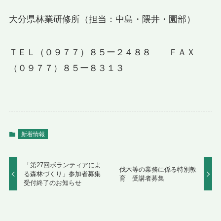
大分県林業研修所（担当：中島・隈井・園部）
ＴＥＬ（０９７７）８５ー２４８８ ＦＡＸ
（０９７７）８５ー８３１３
新着情報
「第27回ボランティアによ
伐木等の業務に係る特別教
る森林づくり」参加者募集
育 受講者募集
受付終了のお知らせ